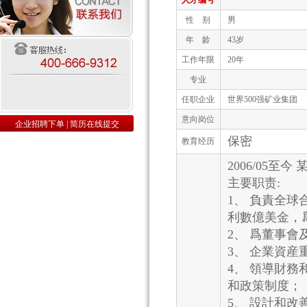
人才编号
性 别
男
年 龄
43岁
工作年限
20年
专业
任职企业
世界500强矿业集团
意向岗位
企业招聘下单
|
简历在线提交
保密
教育经历
2006/05
主要职责:
1、 負責全球
利數億美金，
2、 爲董事
3、 企業資
4、 領導財
和政策制度；
5、 設計和