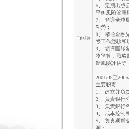
6、 定期出
平衡風險管理
7、 領導全
功勞；
8、 精通金
工作经验
際工作經驗和
9、 領導團隊
務預算，戰略
斷風險評估等 
2001/05至
主要职责：
1、 建立并
2、 負責銀
3、 負責銀
4、 成本控
5、 負責期
洞；