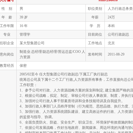
人才编号
sxdrc200016
性 别
男
职位类别
人力行政总务类
年 龄
39 岁
年薪
24万
工作年限
16 年
学 历
本科
专业
管理学
目前岗位
公司行政副总
任职企业
某大型集团公司
工作地点
北京
制造业:总经理/副总经理/营运总监/COO 人
意向岗位
发布时间
2011-08-29
力资源
教育经历
保密
2005/02至今 任大型集团公司行政副总/下属工厂执行副总
统筹总公司及下属十二个工厂行政,人力资源所有事务，工作直接向总公
工作职责：
1、参予公司对行政、人力资源战略方案的策划和制定, 建立集团严格的
2、根据公司战略，拟定、制定、审核公司行政人事政策、制度，并执行
3、加强对公司行政人事干部素质培训和业务技能培训及自我提升。
4、加强行政人事部门人员秩序管制（行为规范、思想品德、执行力度、
5、加强行政、人力资源系统团队建设、建立高效运作的行政、人力资源
的监督与指导、协调。
6、全面负责防火、防盗、安全生产、职业卫生、环境保护有效措施的制
7、依据公司发展战略，作好当地政府、新闻媒体、周边环境的沟通与协