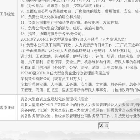
8、编制审核本部门年度工作计划（周计划、月计划、年计划）并监督落
用（办公用品、通讯等）预算、控制及审核（批）。
9、全面负责公司各类基建项目、厂房修缮的规划、费用预算、安全、验
工作经验
10、负责公司文化体系的建立和推进。
11、负责公司非生产性物品申购审批、验收把关、发放控制。
12、负责公司大型会议的策划、组织、实施与接待。
13、指导、协调与服务于各子/分公司。
2003/10至2004/11 任大型港资企业行政人事经理（人力资源总监）
1）负责本公司及下属两厂行政、人力资源所有日常工作（工厂员工近400
2）全面统筹两厂及公司人力资源战略规划（总规则、人员补充计划、人
训计划、工资激励、劳动关系、解聘计划）、评估、培训、绩效考核、
进、员工福利、后勤保障、安全生产、机器维护与保养、行政人事的各
和政府部门的沟通（外经委、公安、治安、消防、卫生监督局、社保局
1992/03至2003/10 任大型台资企业行政管理部高层主管
某制造业有限公司（现有员工14万人）。
全权管理保安课、人事课、工务课、安全课、文宣课、总务采购、总务
工程课、商店、图书室、医务室等所有行政人事事务。（包括政府部门
具备大型台资企业规划化的管理模式理念；
具备大型港资企业生产制造企业的行政人力资源管理验及人力资源组织
素质评价
具备内地（江浙）民营企业行政人力资源管理经验，熟悉民营企业经营
具备财务管理经验，曾经兼职管理过公司财务部门工作，并接受过专业