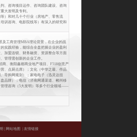
谈判、咨询项目运作、咨询团队建设、咨询
有重大发明及专利。
销等）和对几十个行业（房地产、零售流
、培训咨询、电影院线等）有深入的研究和
景及工商管理MBA理论背景，在企业的战
富的实践经验，能综合全盘把握企业的盈利
发、加盟连锁、财务融资、资源整合等方面
整、管理需创新的企业工作。
商、衡阳鑫都商业地产项目、F518创意产
经营、点厨点席）；文化（中华之最、作品
利、导购网规划）；家电电子（迅灵达扭
算盘品牌）；电信（济南网通渠道、郴州移
管理咨询（5大发明）等多个行业领域——
明
|
网站地图
|
友情链接
m