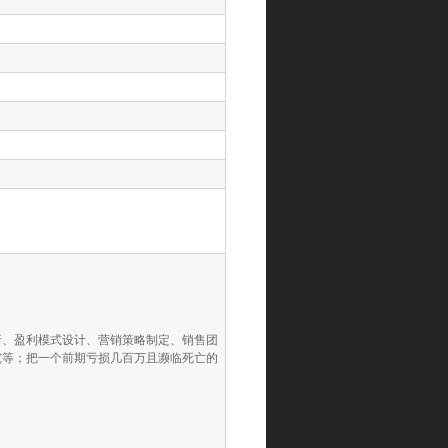
析、盈利模式设计、营销策略制定、销售团
究等；把一个前期亏损几百万且濒临死亡的