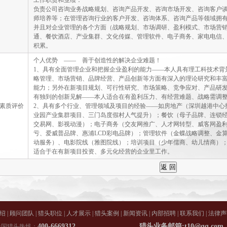
工作职责和业绩：
负责公司咨询业务战略规划、咨询产品开发、咨询市场开发、咨询客户
师培养等；在管理咨询行业的客户开发、咨询体系、咨询产品等领域拥
并且对企业管理的各个方面（战略规划、市场调研、盈利模式、市场营
通、餐饮酒店、产业集群、文化传媒、管理软件、电子商务、家电电信
积累。
个人优势 —— 善于创造性的解决企业难题！
1、具有全面管理企业和把握企业盈利的能力——本人具有理工科技术背
略管理、市场营销、品牌经营、产品创新等方面有深入的理论研究和丰
能力；另外在新项目规划、可行性研究、市场策略、竞争应对、产品研
有独到的创新见解——本人适合在有盈利压力、有经营难题、战略需调
素质评价
2、具有多个行业、管理领域及项目的经验——如房地产（深圳越港中心招
业园产业集群项目、三门岛度假村人气提升）；餐饮（母子品牌、连锁
交易网、影视动漫）；电子商务（交友网推广、人才网转型、威客网盈
亏、爱威普品牌、惠浦LCD彩电品牌）；管理软件（金蝶战略调整、金
动服务）、电影院线（雅图院线）；培训项目（少年儒商、幼儿情商）；
适合于在有新项目投资、多元化经营的企业里工作。
绍
|
顾问团队
|
猎头职位
|
人才展示
|
猎头案例
|
新闻资讯
|
内部招聘
|
联系我们
|
法律声
400-6669312
猎头业务邮箱:t10@qq.co
全国猎头热线：