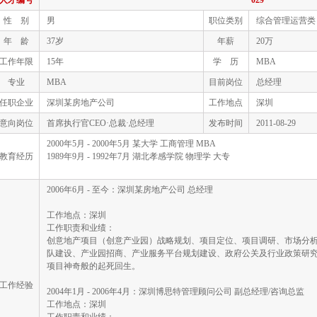
人才编号
029
性 别
男
职位类别
综合管理运营类
年 龄
37岁
年薪
20万
工作年限
15年
学 历
MBA
专业
MBA
目前岗位
总经理
任职企业
深圳某房地产公司
工作地点
深圳
意向岗位
首席执行官CEO·总裁·总经理
发布时间
2011-08-29
2000年5月 - 2000年5月 某大学 工商管理 MBA
教育经历
1989年9月 - 1992年7月 湖北孝感学院 物理学 大专
2006年6月 - 至今：深圳某房地产公司 总经理
工作地点：深圳
工作职责和业绩：
创意地产项目（创意产业园）战略规划、项目定位、项目调研、市场分
队建设、产业园招商、产业服务平台规划建设、政府公关及行业政策研
项目神奇般的起死回生。
工作经验
2004年1月 - 2006年4月：深圳博思特管理顾问公司 副总经理/咨询总监
工作地点：深圳