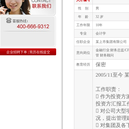
人才编号
性 别
男
年 龄
32 岁
工作年限
10年
专业
会计学
任职企业
某上市集团有限公司
金融行业:财务总监/CF
企业招聘下单
|
简历在线提交
意向岗位
管 财务顾问
保密
教育经历
2005/11至
工作职责：
 作为投资
投资方汇报工
 对公司大
况，提出管理
 对集团及