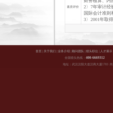
财务核算、内
2〉7年审计
素质评价
国际会计准则
3〉2001年
首页
|
关于我们
|
业务介绍
|
顾问团队
|
猎头职位
|
人才展示
400-66
全国猎头热线：
地址：武汉汉阳大道汉商大厦1703 尚