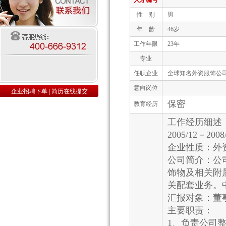
人才编号
性 别
男
年 龄
46岁
工作年限
23年
专业
任职企业
全球知名外资服饰公
意向岗位
企业招聘下单
|
简历在线提交
保密
教育经历
工作经历细述
2005/12－
企业性质：外
公司简介：公
饰物及相关附
关配套业务。
汇报对象：董
主要职责：
1、负责公司