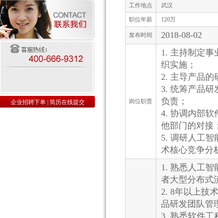
工作地点
武汉
职位年薪
120万
2018-08-02
发布时间
1. 主持制
织实施；
2. 主导产
3. 统筹产
负责；
岗位职责
企业招聘下单
|
简历在线提交
4. 协调内
他部门的对接
5. 调研人
术核心竞争分
1. 熟悉人
者大型分布式
2. 8年以上
品研发团队管
3. 熟悉软