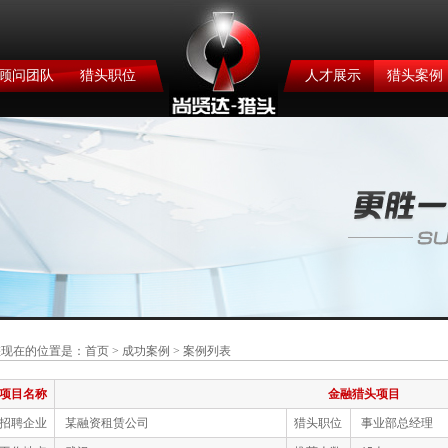
顾问团队
猎头职位
人才展示
猎头案例
您现在的位置是：
首页
>
成功案例
> 案例列表
项目名称
金融猎头项目
招聘企业
某融资租赁公司
猎头职位
事业部总经理