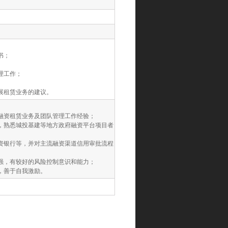
书；
理工作；
展租赁业务的建议。
融资租赁业务及团队管理工作经验；
，熟悉城投基建等地方政府融资平台项目者
资银行等，并对主流融资渠道信用审批流程
强，有较好的风险控制意识和能力；
，善于自我激励。