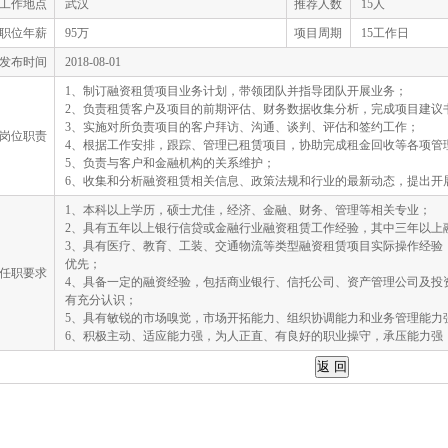
工作地点
武汉
推荐人数
15人
职位年薪
95万
项目周期
15工作日
发布时间
2018-08-01
1、制订融资租赁项目业务计划，带领团队并指导团队开展业务；
2、负责租赁客户及项目的前期评估、财务数据收集分析，完成项目建议
3、实施对所负责项目的客户拜访、沟通、谈判、评估和签约工作；
岗位职责
4、根据工作安排，跟踪、管理已租赁项目，协助完成租金回收等各项管
5、负责与客户和金融机构的关系维护；
6、收集和分析融资租赁相关信息、政策法规和行业的最新动态，提出开
1、本科以上学历，硕士尤佳，经济、金融、财务、管理等相关专业；
2、具有五年以上银行信贷或金融行业融资租赁工作经验，其中三年以上
3、具有医疗、教育、工装、交通物流等类型融资租赁项目实际操作经验
优先；
任职要求
4、具备一定的融资经验，包括商业银行、信托公司、资产管理公司及投
有充分认识；
5、具有敏锐的市场嗅觉，市场开拓能力、组织协调能力和业务管理能力
6、积极主动、适应能力强，为人正直、有良好的职业操守，承压能力强