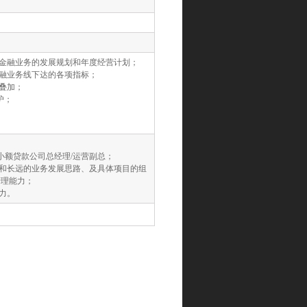
区金融业务的发展规划和年度经营计划；
金融业务线下达的各项指标；
叠加；
护；
小额贷款公司总经理/运营副总；
体和长远的业务发展思路、及具体项目的组
管理能力；
力。