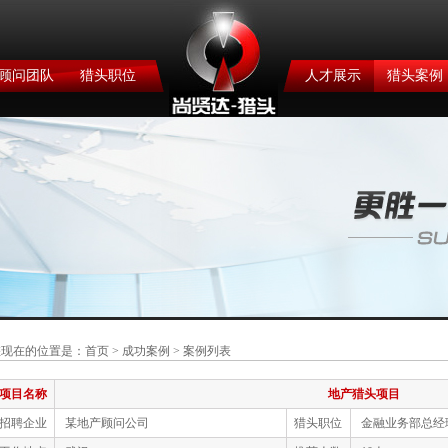
顾问团队
猎头职位
人才展示
猎头案例
您现在的位置是：
首页
>
成功案例
> 案例列表
项目名称
地产猎头项目
招聘企业
某地产顾问公司
猎头职位
金融业务部总经