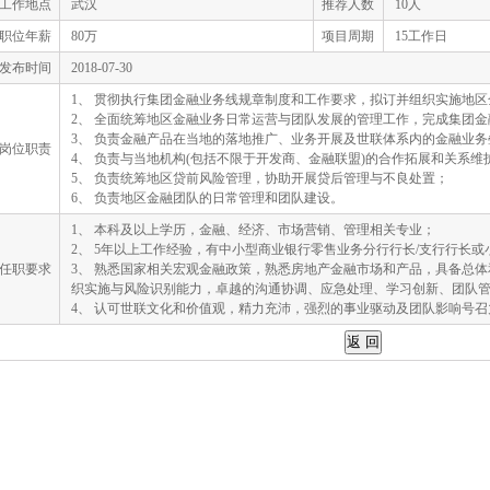
工作地点
武汉
推荐人数
10人
职位年薪
80万
项目周期
15工作日
发布时间
2018-07-30
1、 贯彻执行集团金融业务线规章制度和工作要求，拟订并组织实施地
2、 全面统筹地区金融业务日常运营与团队发展的管理工作，完成集团
3、 负责金融产品在当地的落地推广、业务开展及世联体系内的金融业务
岗位职责
4、 负责与当地机构(包括不限于开发商、金融联盟)的合作拓展和关系维
5、 负责统筹地区贷前风险管理，协助开展贷后管理与不良处置；
6、 负责地区金融团队的日常管理和团队建设。
1、 本科及以上学历，金融、经济、市场营销、管理相关专业；
2、 5年以上工作经验，有中小型商业银行零售业务分行行长/支行行长或
任职要求
3、 熟悉国家相关宏观金融政策，熟悉房地产金融市场和产品，具备总
织实施与风险识别能力，卓越的沟通协调、应急处理、学习创新、团队
4、 认可世联文化和价值观，精力充沛，强烈的事业驱动及团队影响号召