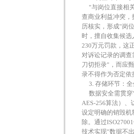
"
与岗位直接相
查商业利益冲突，
历核实，形成
"
岗
时，擅自收集候选
230
万元罚款，这
对诉讼记录的调查
刀切拒录
"
，而应
录不得作为否定依
3.
存储环节：全
数据安全需贯穿
AES-256
算法）、
设定明确的销毁机
除。通过
ISO27001
技术实现
"
数据不