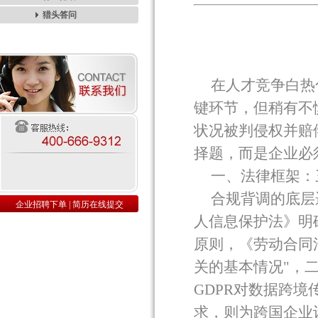
猎头答问
在人才竞争白热
键环节，但稍有不
状况被判侵权并赔
择题，而是企业必
一、法律框架：
合规背调的底层
企业招聘下单
|
简历在线提交
人信息保护法》明
原则，《劳动合同
关的基本情况
"
，
GDPR
对数据跨境
求，则为跨国企业