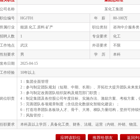
猎头职位
集团总经理
公司名称
某化工集团
职位编号
HGJT01
年 薪
80-100万
所属行业
能源.化工.原料.矿产
职位类别
咨询中介服务类
招聘人数
1
专业要求
化工
工作地点
武汉
外语要求
不限
性别要求
男
学 历
本科
发布日期
2025-04-15
工作经验
10年以上
1：集团全面管理
2：参与制定团队规划（短期、中期、长期）、开拓壮大提升团队未来发
3：参与制定改善团队组织架构及规范部门职责；
岗位职责
4：制定集团及各控股公司年度目标、实施办法、激励方案、考核方案，
5：完善团队各项规章制度（含信息化数据化智能化建设）；
6：打造培养团队各板块人才、骨干、大将、梯队力量结构，坚持可持续
7：风险管控；
任职要求
本科及以上学历，具备化工类、财务、法规、运营（内销、外销、物流